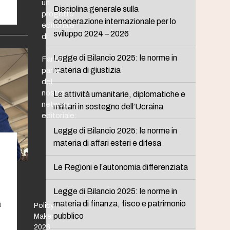
un
Disciplina generale sulla
progetto
cooperazione internazionale per lo
editoriale
sviluppo 2024 – 2026
di
Legge di Bilancio 2025: le norme in
Fanno
materia di giustizia
parte
del
nostro
Le attività umanitarie, diplomatiche e
network
militari in sostegno dell’Ucraina
editoriale:
Legge di Bilancio 2025: le norme in
materia di affari esteri e difesa
Le Regioni e l’autonomia differenziata
Legge di Bilancio 2025: le norme in
materia di finanza, fisco e patrimonio
a
Policy
pubblico
Maker
2026