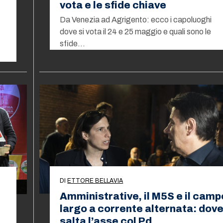
vota e le sfide chiave
Da Venezia ad Agrigento: ecco i capoluoghi
dove si vota il 24 e 25 maggio e quali sono le
sfide…
DI
ETTORE BELLAVIA
Amministrative, il M5S e il camp
largo a corrente alternata: dov
salta l’asse col Pd