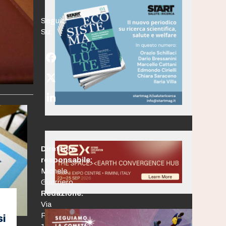
Seguici
Su:
Facebook
Twitter
(deprecated)
LinkedIn
Direttore
responsabile:
Michele
Guerriero
Redazione:
Via
Po,
si