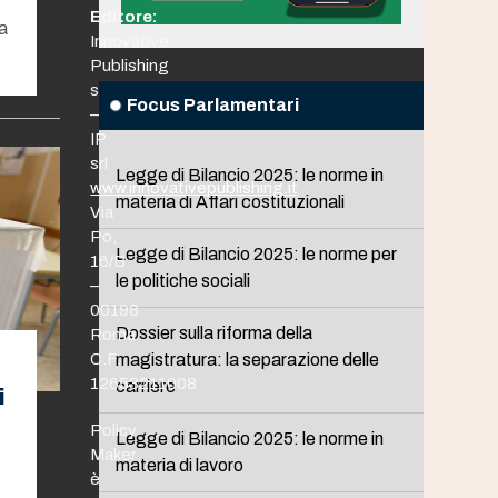
Editore:
ma
Innovative
Publishing
srl
Focus Parlamentari
–
IP
srl
Legge di Bilancio 2025: le norme in
www.innovativepublishing.it
materia di Affari costituzionali
Via
Po,
Legge di Bilancio 2025: le norme per
16/B
le politiche sociali
–
00198
Dossier sulla riforma della
Roma
C.F.
magistratura: la separazione delle
12653211008
carriere
i
Policy
Legge di Bilancio 2025: le norme in
Maker
materia di lavoro
è