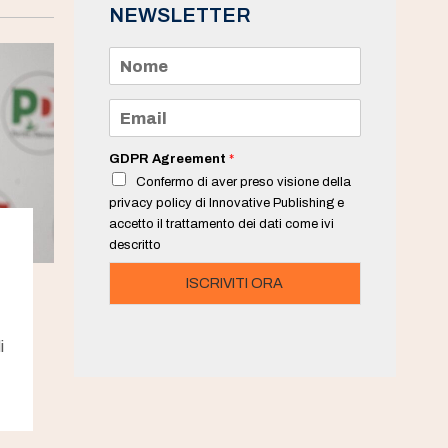
NEWSLETTER
N
o
m
e
E
*
m
a
i
GDPR Agreement
*
l
Confermo di aver preso visione della
*
privacy policy di Innovative Publishing e
accetto il trattamento dei dati come ivi
descritto
ISCRIVITI ORA
i