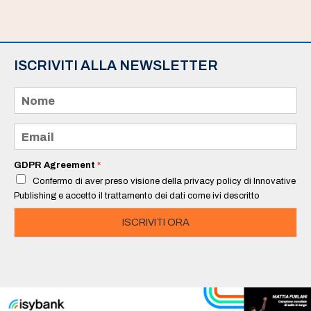
ISCRIVITI ALLA NEWSLETTER
N
o
m
e
E
*
m
a
i
GDPR Agreement
*
l
Confermo di aver preso visione della privacy policy di Innovative
*
Publishing e accetto il trattamento dei dati come ivi descritto
ISCRIVITI ORA