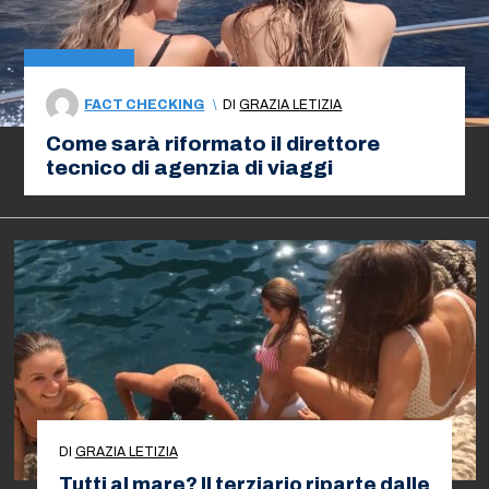
FACT CHECKING
\
DI
GRAZIA LETIZIA
Come sarà riformato il direttore
tecnico di agenzia di viaggi
DI
GRAZIA LETIZIA
Tutti al mare? Il terziario riparte dalle