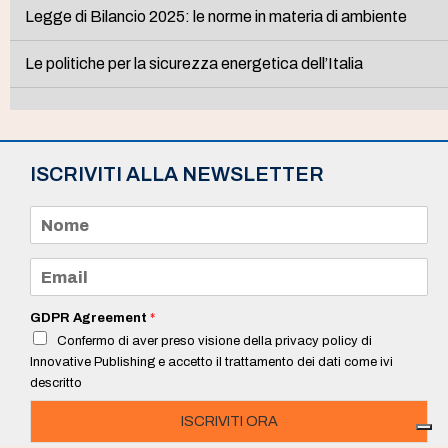
Legge di Bilancio 2025: le norme in materia di ambiente
Le politiche per la sicurezza energetica dell’Italia
ISCRIVITI ALLA NEWSLETTER
N
o
m
e
E
*
m
a
i
GDPR Agreement
*
l
Confermo di aver preso visione della privacy policy di
*
Innovative Publishing e accetto il trattamento dei dati come ivi
descritto
ISCRIVITI ORA