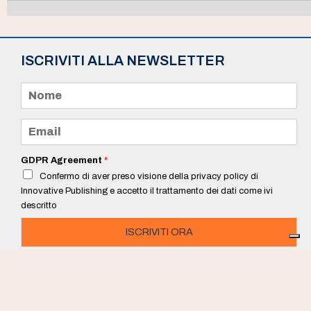
ISCRIVITI ALLA NEWSLETTER
N
o
m
e
E
*
m
a
i
GDPR Agreement
*
l
Confermo di aver preso visione della privacy policy di
*
Innovative Publishing e accetto il trattamento dei dati come ivi
descritto
ISCRIVITI ORA