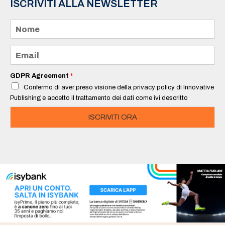
ISCRIVITI ALLA NEWSLETTER
N
o
m
e
E
*
m
a
i
GDPR Agreement
*
l
Confermo di aver preso visione della privacy policy di Innovative
*
Publishing e accetto il trattamento dei dati come ivi descritto
ISCRIVITI ORA