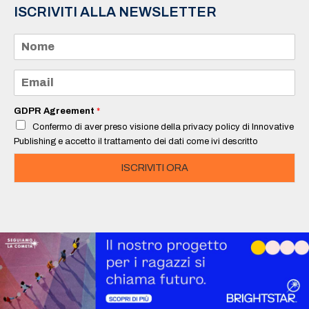
ISCRIVITI ALLA NEWSLETTER
N
o
m
e
E
*
m
a
i
GDPR Agreement
*
l
Confermo di aver preso visione della privacy policy di Innovative
*
Publishing e accetto il trattamento dei dati come ivi descritto
ISCRIVITI ORA