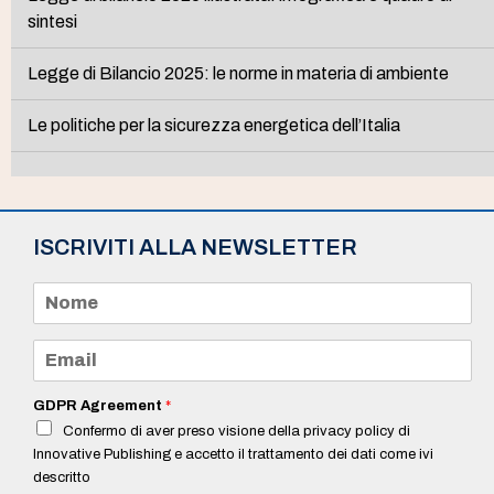
sintesi
Legge di Bilancio 2025: le norme in materia di ambiente
Le politiche per la sicurezza energetica dell’Italia
ISCRIVITI ALLA NEWSLETTER
N
o
m
e
E
*
m
a
i
GDPR Agreement
*
l
Confermo di aver preso visione della privacy policy di
*
Innovative Publishing e accetto il trattamento dei dati come ivi
descritto