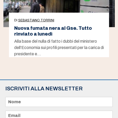
DI
SEBASTIANO TORRINI
Nuova fumata nera al Gse. Tutto
rinviato a lunedì
Alla base del nulla di fatto i dubbi del ministero
dell’Economia sui profili presentati per la carica di
presidente e…
ISCRIVITI ALLA NEWSLETTER
N
o
m
e
E
*
m