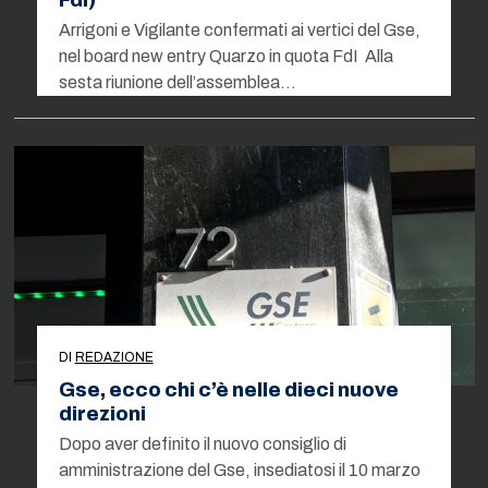
Arrigoni e Vigilante confermati ai vertici del Gse,
nel board new entry Quarzo in quota FdI Alla
sesta riunione dell’assemblea…
DI
REDAZIONE
Gse, ecco chi c’è nelle dieci nuove
direzioni
Dopo aver definito il nuovo consiglio di
amministrazione del Gse, insediatosi il 10 marzo