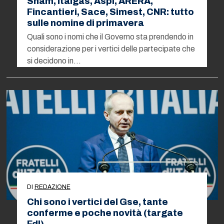
Snam, Italgas, Aspi, ARERA,
Fincantieri, Sace, Simest, CNR: tutto
sulle nomine di primavera
Quali sono i nomi che il Governo sta prendendo in
considerazione per i vertici delle partecipate che
si decidono in…
DI
REDAZIONE
Chi sono i vertici del Gse, tante
conferme e poche novità (targate
FdI)