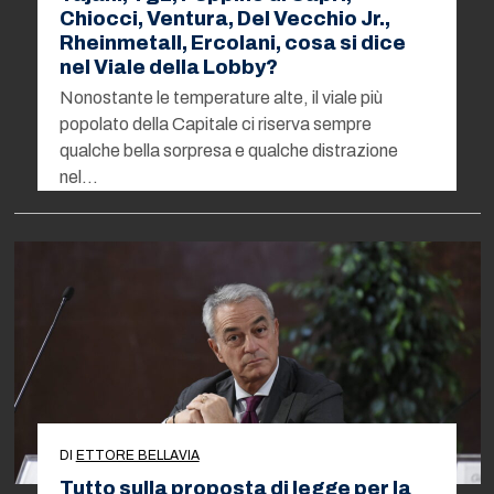
Chiocci, Ventura, Del Vecchio Jr.,
Rheinmetall, Ercolani, cosa si dice
nel Viale della Lobby?
Nonostante le temperature alte, il viale più
popolato della Capitale ci riserva sempre
qualche bella sorpresa e qualche distrazione
nel…
DI
ETTORE BELLAVIA
Tutto sulla proposta di legge per la