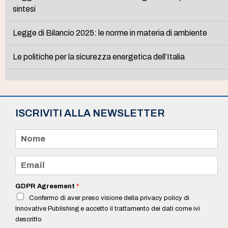
sintesi
Legge di Bilancio 2025: le norme in materia di ambiente
Le politiche per la sicurezza energetica dell’Italia
ISCRIVITI ALLA NEWSLETTER
N
o
m
e
E
*
m
a
i
GDPR Agreement
*
l
Confermo di aver preso visione della privacy policy di
*
Innovative Publishing e accetto il trattamento dei dati come ivi
descritto