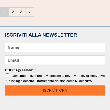
Pagina
Pagina
Pagina
Successivo
1
2
3
ISCRIVITI ALLA NEWSLETTER
N
o
m
e
E
*
m
a
i
GDPR Agreement
*
l
Confermo di aver preso visione della privacy policy di Innovative
*
Publishing e accetto il trattamento dei dati come ivi descritto
ISCRIVITI ORA