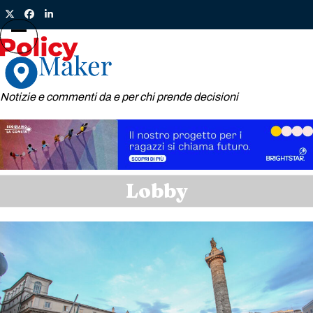
Skip
Twitter
Facebook
LinkedIn
to
content
Open
Close
mobile
mobile
menu
menu
Notizie e commenti da e per chi prende decisioni
Lobby