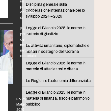
un
Disciplina generale sulla
progetto
cooperazione internazionale per lo
editoriale
sviluppo 2024 – 2026
di
Legge di Bilancio 2025: le norme in
Fanno
materia di giustizia
parte
del
nostro
Le attività umanitarie, diplomatiche e
network
militari in sostegno dell’Ucraina
editoriale:
Legge di Bilancio 2025: le norme in
materia di affari esteri e difesa
Le Regioni e l’autonomia differenziata
a
Legge di Bilancio 2025: le norme in
materia di finanza, fisco e patrimonio
Policy
pubblico
Maker
2026