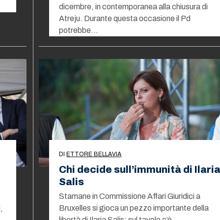
dicembre, in contemporanea alla chiusura di
Atreju. Durante questa occasione il Pd
potrebbe…
DI
ETTORE BELLAVIA
Chi decide sull’immunità di Ilari
Salis
Stamane in Commissione Affari Giuridici a
Bruxelles si gioca un pezzo importante della
,
libertà di Ilaria Salis: sul tavolo c’è…