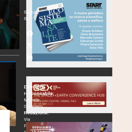
Seguici
Su:
Facebook
Twitter
(deprecated)
LinkedIn
Direttore
responsabile:
Michele
Guerriero
Redazione:
Via
Po,