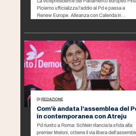
La vicepresidente del Parlamento europeo Pin
Picierno ufficializza l’addio al Pd e passa a
Renew Europe. Alleanza con Calenda in…
DI
REDAZIONE
Com’è andata l’assemblea del P
in contemporanea con Atreju
Pd riunito a Roma: Schlein rilancia la sfida alla
premier Meloni, ottiene il via libera dell’assembl