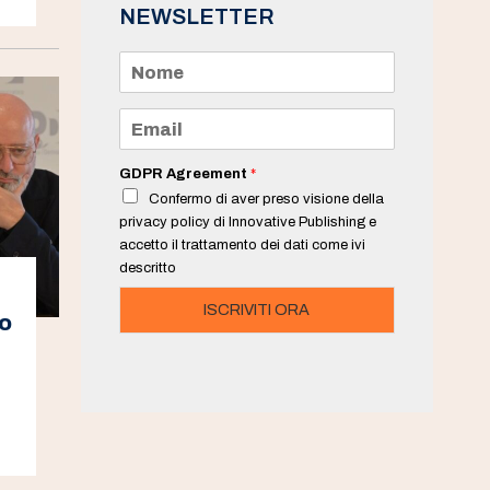
NEWSLETTER
N
o
m
e
E
*
m
a
i
GDPR Agreement
*
l
Confermo di aver preso visione della
*
privacy policy di Innovative Publishing e
accetto il trattamento dei dati come ivi
descritto
ISCRIVITI ORA
no