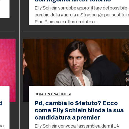
a
Elly Schlein vorrebbe approfittare del possibile
cambio della guardia a Strasburgo per sostituir
Pina Picierno e offrire in dote a…
DI
VALENTINA ONORI
d
Pd, cambia lo Statuto? Ecco
come Elly Schlein blinda la sua
candidatura a premier
ea
Elly Schlein convoca l’assemblea dem il 14