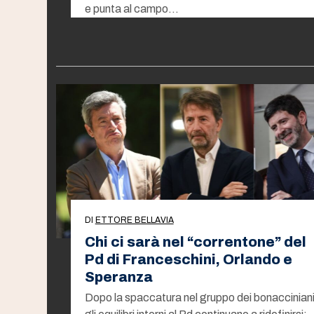
e punta al campo…
DI
ETTORE BELLAVIA
Chi ci sarà nel “correntone” del
Pd di Franceschini, Orlando e
Speranza
Dopo la spaccatura nel gruppo dei bonacciniani