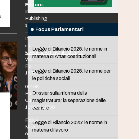
Editore:
Innovative
e
Publishing
srl
Focus Parlamentari
–
IP
srl
Legge di Bilancio 2025: le norme in
www.innovativepublishing.it
materia di Affari costituzionali
Via
Po,
Legge di Bilancio 2025: le norme per
16/B
le politiche sociali
–
00198
Dossier sulla riforma della
Roma
C.F.
magistratura: la separazione delle
12653211008
carriere
Policy
Legge di Bilancio 2025: le norme in
Maker
materia di lavoro
è