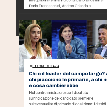
gli equilibri interni al Pd continuano a ridefinirsi:
Dario Franceschini, Andrea Orlando e…
DI
ETTORE BELLAVIA
Chi è il leader del campo largo? 
chi piacciono le primarie, a chi 
e cosa cambierebbe
Nel centrosinistra cresce il dibattito
sull’indicazione del candidato premier e
sull’eventualità di primarie di coalizione: i dissidi