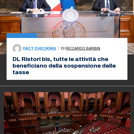
FACT CHECKING
\
DI
RICCARDO BARBIN
DL Ristori bis, tutte le attività che
beneficiano della sospensione delle
tasse