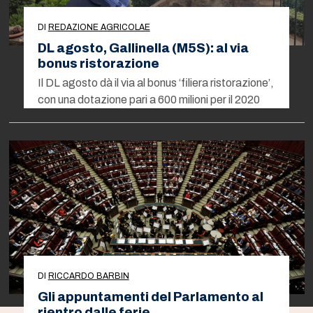
DI
REDAZIONE AGRICOLAE
DL agosto, Gallinella (M5S): al via
bonus ristorazione
Il DL agosto dà il via al bonus ‘filiera ristorazione’,
con una dotazione pari a 600 milioni per il 2020
DI
RICCARDO BARBIN
Gli appuntamenti del Parlamento al
rientro dalle ferie