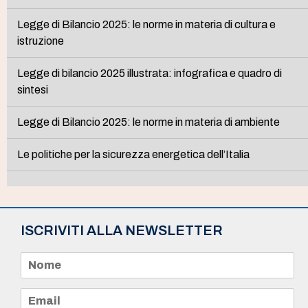
Legge di Bilancio 2025: le norme in materia di cultura e
istruzione
Legge di bilancio 2025 illustrata: infografica e quadro di
sintesi
Legge di Bilancio 2025: le norme in materia di ambiente
Le politiche per la sicurezza energetica dell’Italia
ISCRIVITI ALLA NEWSLETTER
N
o
m
e
E
*
m