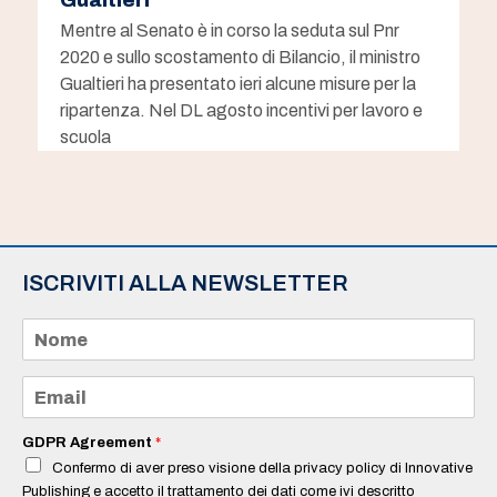
Gualtieri
Mentre al Senato è in corso la seduta sul Pnr
2020 e sullo scostamento di Bilancio, il ministro
Gualtieri ha presentato ieri alcune misure per la
ripartenza. Nel DL agosto incentivi per lavoro e
scuola
ISCRIVITI ALLA NEWSLETTER
N
o
m
e
E
*
m
a
i
GDPR Agreement
*
l
Confermo di aver preso visione della privacy policy di Innovative
*
Publishing e accetto il trattamento dei dati come ivi descritto