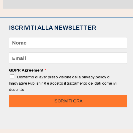
ISCRIVITI ALLA NEWSLETTER
N
o
m
e
E
*
m
a
i
GDPR Agreement
*
l
Confermo di aver preso visione della privacy policy di
*
Innovative Publishing e accetto il trattamento dei dati come ivi
descritto
ISCRIVITI ORA