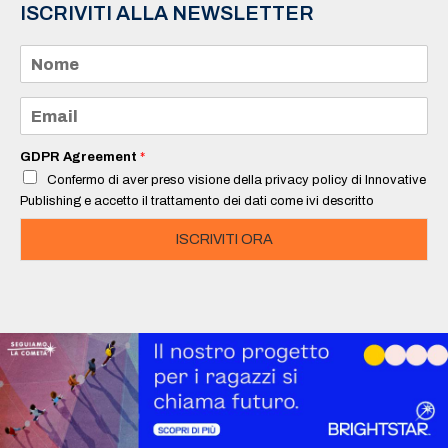
ISCRIVITI ALLA NEWSLETTER
N
o
m
e
E
*
m
a
i
GDPR Agreement
*
l
Confermo di aver preso visione della privacy policy di Innovative
*
Publishing e accetto il trattamento dei dati come ivi descritto
ISCRIVITI ORA