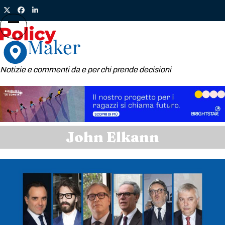
Skip
Twitter
Facebook
LinkedIn
to
content
Open
Close
mobile
mobile
menu
menu
Notizie e commenti da e per chi prende decisioni
John Elkann