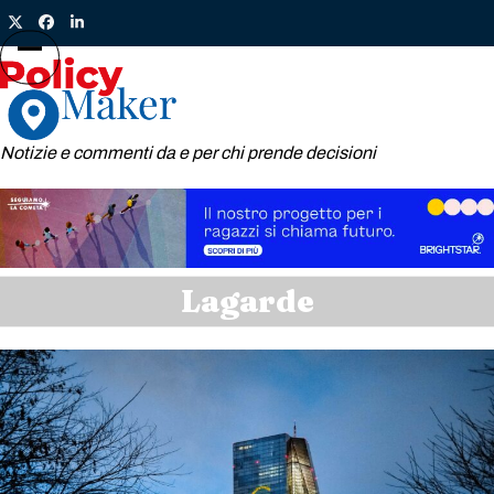
Skip
Twitter
Facebook
LinkedIn
to
content
Open
Close
mobile
mobile
menu
menu
Notizie e commenti da e per chi prende decisioni
Lagarde