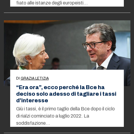
fiato alle istanze degli europeisti…
DI
GRAZIA LETIZIA
“Era ora”, ecco perché la Bce ha
deciso solo adesso di tagliare i tassi
d’interesse
Giù i tassi, è il primo taglio della Bce dopo il ciclo
di rialzi cominciato a luglio 2022. La
soddisfazione…