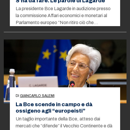
S’ha da fare. Le parole di Lagarde
La presidente Bce Lagarde in audizione presso
la commissione Affari economici e monetari al
Parlamento europeo “Non ritiro ciò che…
DI
GIANCARLO SALEMI
La Bce scende in campo e dà
ossigeno agli “europeisti”
Un taglio importante della Bce, atteso dai
mercati che “difende” il Vecchio Continente e dà