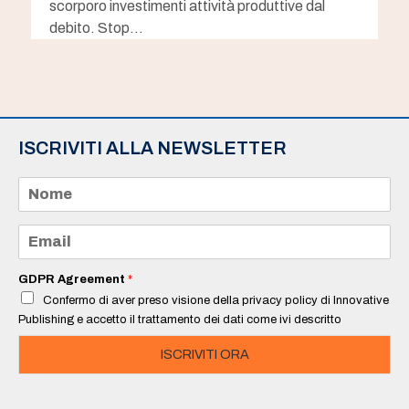
scorporo investimenti attività produttive dal
debito. Stop…
ISCRIVITI ALLA NEWSLETTER
N
o
m
e
E
*
m
a
i
GDPR Agreement
*
l
Confermo di aver preso visione della privacy policy di Innovative
*
Publishing e accetto il trattamento dei dati come ivi descritto
ISCRIVITI ORA