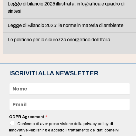
Legge di bilancio 2025 illustrata: infografica e quadro di
sintesi
Legge di Bilancio 2025: le norme in materia di ambiente
Le politiche per la sicurezza energetica dell’Italia
ISCRIVITI ALLA NEWSLETTER
N
o
m
e
E
*
m
a
i
GDPR Agreement
*
l
Confermo di aver preso visione della privacy policy di
*
Innovative Publishing e accetto il trattamento dei dati come ivi