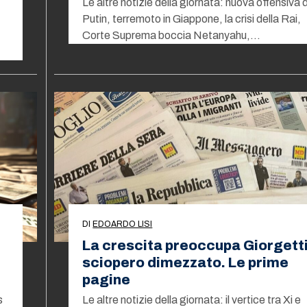
Le altre notizie della giornata: nuova offensiva d
Putin, terremoto in Giappone, la crisi della Rai,
Corte Suprema boccia Netanyahu,…
DI
EDOARDO LISI
La crescita preoccupa Giorgetti
sciopero dimezzato. Le prime
pagine
s
Le altre notizie della giornata: il vertice tra Xi e