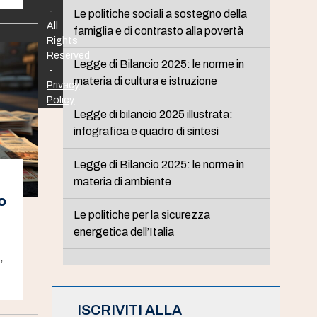
-
Le politiche sociali a sostegno della
All
famiglia e di contrasto alla povertà
Rights
Reserved
Legge di Bilancio 2025: le norme in
-
materia di cultura e istruzione
Privacy
Policy
Legge di bilancio 2025 illustrata:
infografica e quadro di sintesi
Legge di Bilancio 2025: le norme in
materia di ambiente
o
Le politiche per la sicurezza
energetica dell’Italia
,
ISCRIVITI ALLA