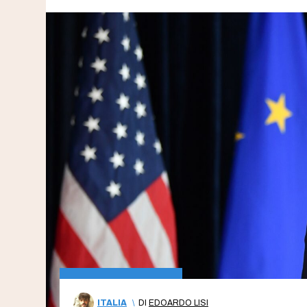
ITALIA
\
DI
EDOARDO LISI