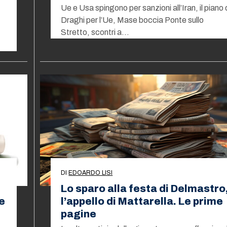
Ue e Usa spingono per sanzioni all’Iran, il piano 
Draghi per l’Ue, Mase boccia Ponte sullo
Stretto, scontri a…
DI
EDOARDO LISI
Lo sparo alla festa di Delmastro
e
l’appello di Mattarella. Le prime
pagine