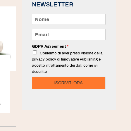
NEWSLETTER
N
o
m
e
E
*
m
a
i
GDPR Agreement
*
l
Confermo di aver preso visione della
*
privacy policy di Innovative Publishing e
accetto il trattamento dei dati come ivi
descritto
ISCRIVITI ORA
,