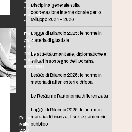
un
Disciplina generale sulla
progetto
cooperazione internazionale per lo
editoriale
sviluppo 2024 – 2026
di
Legge di Bilancio 2025: le norme in
Fanno
materia di giustizia
parte
del
nostro
Le attività umanitarie, diplomatiche e
network
militari in sostegno dell’Ucraina
editoriale:
Legge di Bilancio 2025: le norme in
materia di affari esteri e difesa
Le Regioni e l’autonomia differenziata
Legge di Bilancio 2025: le norme in
materia di finanza, fisco e patrimonio
Policy
pubblico
Maker
2026