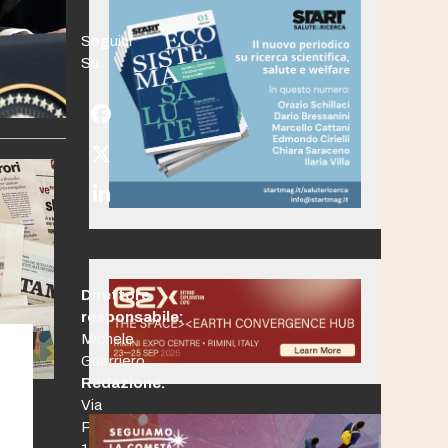
Seguici
Su:
Facebook
Twitter
(deprecated)
LinkedIn
Direttore
responsabile:
Michele
Guerriero
i
Redazione:
Via
Po,