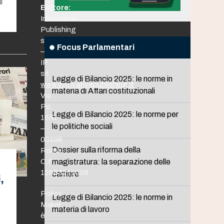
i
Editore:
Innovative
Publishing
srl
Focus Parlamentari
–
IP
srl
Legge di Bilancio 2025: le norme in
www.innovativepublishing.it
materia di Affari costituzionali
Via
Po,
Legge di Bilancio 2025: le norme per
16/B
le politiche sociali
–
00198
Dossier sulla riforma della
Roma
C.F.
magistratura: la separazione delle
12653211008
carriere
,
Policy
Legge di Bilancio 2025: le norme in
Maker
materia di lavoro
è