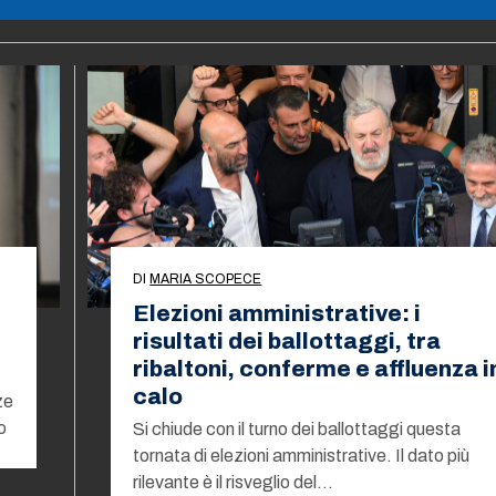
DI
MARIA SCOPECE
Elezioni amministrative: i
risultati dei ballottaggi, tra
ribaltoni, conferme e affluenza i
calo
ze
o
Si chiude con il turno dei ballottaggi questa
tornata di elezioni amministrative. Il dato più
rilevante è il risveglio del…