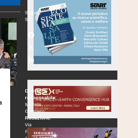
Seguici
Su:
Facebook
Twitter
(deprecated)
LinkedIn
Direttore
responsabile:
n
Michele
Guerriero
Redazione:
Via
Po,