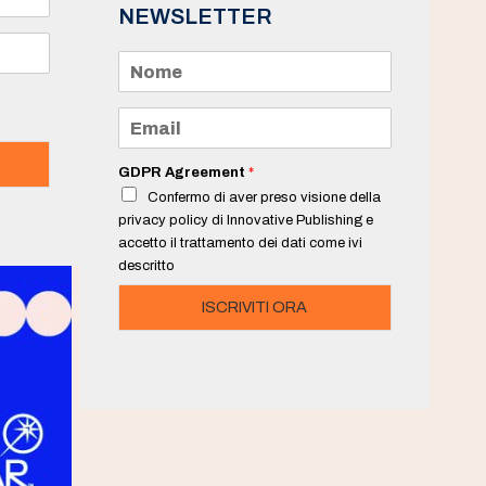
NEWSLETTER
N
o
m
e
E
*
m
a
i
GDPR Agreement
*
l
Confermo di aver preso visione della
*
privacy policy di Innovative Publishing e
accetto il trattamento dei dati come ivi
descritto
ISCRIVITI ORA