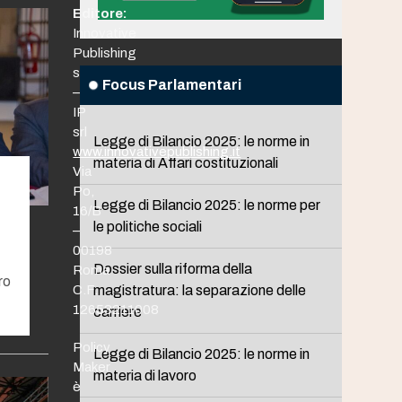
Editore:
Innovative
Publishing
srl
Focus Parlamentari
–
IP
srl
Legge di Bilancio 2025: le norme in
www.innovativepublishing.it
materia di Affari costituzionali
Via
Po,
Legge di Bilancio 2025: le norme per
16/B
le politiche sociali
–
00198
Dossier sulla riforma della
Roma
ro
C.F.
magistratura: la separazione delle
12653211008
carriere
Policy
Legge di Bilancio 2025: le norme in
Maker
materia di lavoro
è