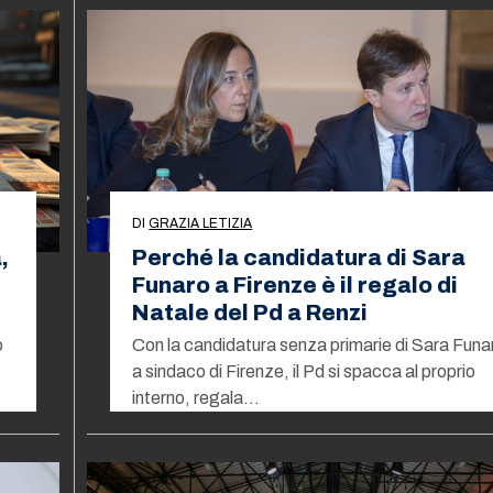
DI
GRAZIA LETIZIA
,
Perché la candidatura di Sara
Funaro a Firenze è il regalo di
Natale del Pd a Renzi
o
Con la candidatura senza primarie di Sara Funa
a sindaco di Firenze, il Pd si spacca al proprio
interno, regala…