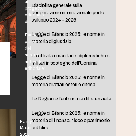
un
Disciplina generale sulla
progetto
cooperazione internazionale per lo
editoriale
sviluppo 2024 – 2026
di
Legge di Bilancio 2025: le norme in
Fanno
materia di giustizia
parte
del
nostro
Le attività umanitarie, diplomatiche e
network
militari in sostegno dell’Ucraina
editoriale:
Legge di Bilancio 2025: le norme in
materia di affari esteri e difesa
Le Regioni e l’autonomia differenziata
Legge di Bilancio 2025: le norme in
materia di finanza, fisco e patrimonio
Policy
pubblico
Maker
2026