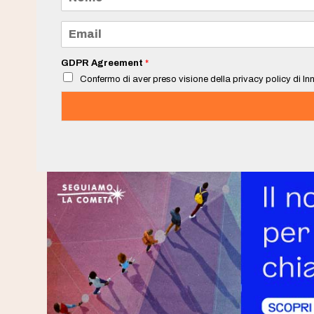
o
m
e
E
*
m
a
i
GDPR Agreement
*
l
Confermo di aver preso visione della privacy policy di Inn
*