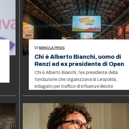
DI
MANOLA PIRAS
Chi è Alberto Bianchi, uomo di
Renzi ed ex presidente di Open
Chi è Alberto Bianchi, l’ex presidente della
fondazione che organizzava la Leopolda,
indagato per traffico di influenze illecite