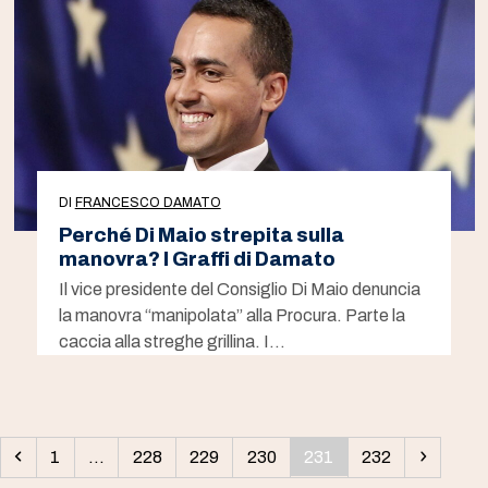
DI
FRANCESCO DAMATO
Perché Di Maio strepita sulla
manovra? I Graffi di Damato
Il vice presidente del Consiglio Di Maio denuncia
la manovra “manipolata” alla Procura. Parte la
caccia alla streghe grillina. I…
Precedente
Pagina
Pagina
Pagina
Pagina
Pagina
Pagina
Succes
1
…
228
229
230
231
232