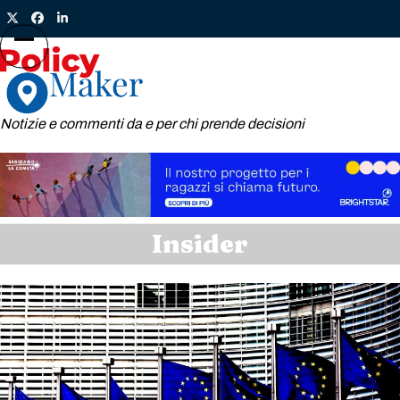
Skip
Twitter
Facebook
LinkedIn
to
content
Open
Close
mobile
mobile
menu
menu
Notizie e commenti da e per chi prende decisioni
Insider