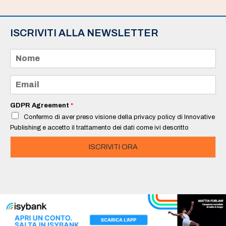
ISCRIVITI ALLA NEWSLETTER
N
o
m
e
E
*
m
a
i
GDPR Agreement
*
l
Confermo di aver preso visione della privacy policy di Innovative
*
Publishing e accetto il trattamento dei dati come ivi descritto
ISCRIVITI ORA