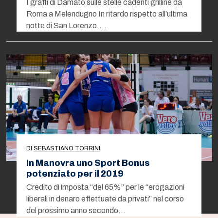
I graffi di Damato sulle stelle cadenti grilline da
Roma a Melendugno In ritardo rispetto all’ultima
notte di San Lorenzo,…
DI
SEBASTIANO TORRINI
In Manovra uno Sport Bonus
potenziato per il 2019
Credito di imposta “del 65%” per le “erogazioni
liberali in denaro effettuate da privati” nel corso
del prossimo anno secondo…