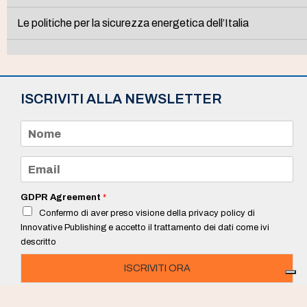
Le politiche per la sicurezza energetica dell’Italia
ISCRIVITI ALLA NEWSLETTER
N
o
m
e
E
*
m
a
i
GDPR Agreement
*
l
Confermo di aver preso visione della privacy policy di
*
Innovative Publishing e accetto il trattamento dei dati come ivi
descritto
ISCRIVITI ORA