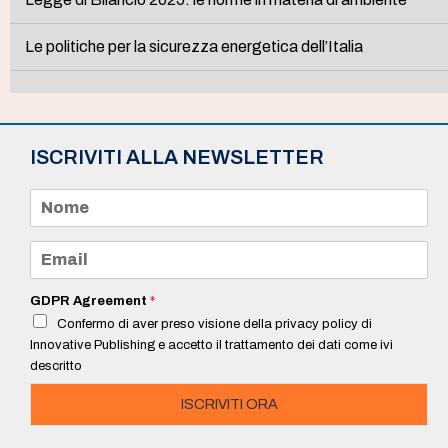
Le politiche per la sicurezza energetica dell’Italia
ISCRIVITI ALLA NEWSLETTER
N
o
m
e
E
*
m
a
i
GDPR Agreement
*
l
Confermo di aver preso visione della privacy policy di
*
Innovative Publishing e accetto il trattamento dei dati come ivi
descritto
ISCRIVITI ORA