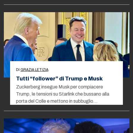
DI
GRAZIA LETIZIA
Tutti “follower” di Trump e Musk
Zuckerberg insegue Musk per compiacere
Trump, le tensioni su Starlink che bussano alla
porta del Colle e mettono in subbuglio…