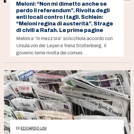
Meloni: “Non mi dimetto anche se
perdo il referendum”. Rivolta degli
enti locali contro i tagli. Schlein:
“Meloni regina di austerità”. Strage
di civili a Rafah. Le prime pagine
Meloni a “In mezz’ora” scricchiola accordo con
Ursula von der Leyen e frena Stoltenberg. Il
governo teme rivolta dei comuni…
DI
EDOARDO LISI