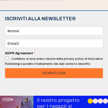
ISCRIVITI ALLA NEWSLETTER
N
o
m
e
E
*
m
a
i
GDPR Agreement
*
l
Confermo di aver preso visione della privacy policy di Innovative
*
Publishing e accetto il trattamento dei dati come ivi descritto
ISCRIVITI ORA