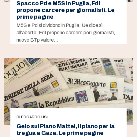
Spacco Pd e M5S in Puglia, FdI
propone carcere per giornalisti. Le
prime pagine
M5S e Pd si dividono in Puglia, Ue dice sì
all’aborto, FdI propone carcere per i giornalisti,
nuovo BTp valore…
DI
EDOARDO LISI
Gelo sul Piano Mattei, il piano per la
tregua a Gaza. Le prime pagine