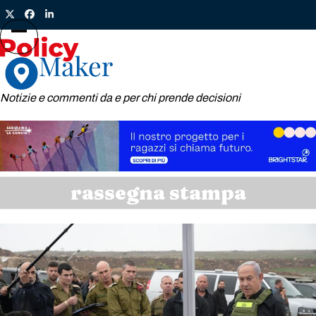
Skip
Twitter
Facebook
LinkedIn
to
content
Open
Close
mobile
mobile
menu
menu
Notizie e commenti da e per chi prende decisioni
rassegna stampa