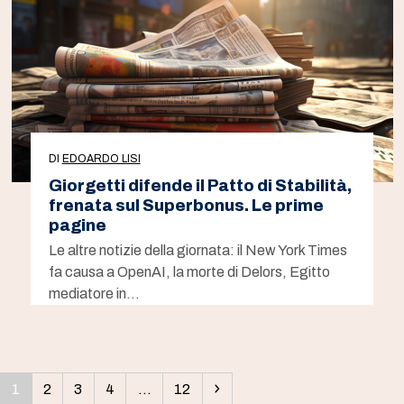
DI
EDOARDO LISI
Giorgetti difende il Patto di Stabilità,
frenata sul Superbonus. Le prime
pagine
Le altre notizie della giornata: il New York Times
fa causa a OpenAI, la morte di Delors, Egitto
mediatore in…
Pagina
Pagina
Pagina
Pagina
Pagina
Successivo
1
2
3
4
…
12