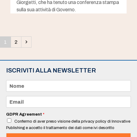
Giorgetti, che ha tenuto una conferenza stampa
sulla sua attività di Governo.
Pagina
Pagina
Successivo
1
2
ISCRIVITI ALLA NEWSLETTER
N
o
m
e
E
*
m
a
i
GDPR Agreement
*
l
Confermo di aver preso visione della privacy policy di Innovative
*
Publishing e accetto il trattamento dei dati come ivi descritto