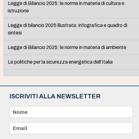
Legge di Bilancio 2025: le norme in materia di cultura e
istruzione
Legge di bilancio 2025 illustrata: infografica e quadro di
sintesi
Legge di Bilancio 2025: le norme in materia di ambiente
Le politiche per la sicurezza energetica dell’Italia
ISCRIVITI ALLA NEWSLETTER
N
o
m
e
E
*
m
a