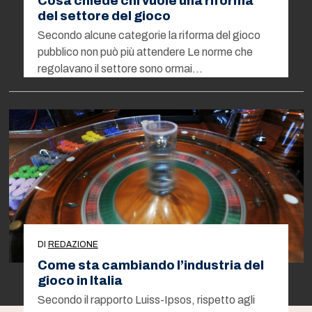
Cosa chiede chi vuole una riforma
del settore del gioco
Secondo alcune categorie la riforma del gioco
pubblico non può più attendere Le norme che
regolavano il settore sono ormai…
DI
REDAZIONE
Come sta cambiando l’industria del
gioco in Italia
Secondo il rapporto Luiss-Ipsos, rispetto agli