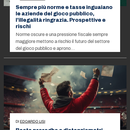
Sempre più norme e tasse inguaiano
le aziende del gioco pubblico,
l’illegalità ringrazia. Prospettive e
rischi
Norme oscure e una pressione fiscale sempre
maggiore mettono a rischio il futuro del settore
del gioco pubblico e aprono…
DI
EDOARDO LISI