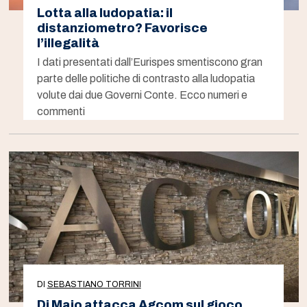
Lotta alla ludopatia: il
distanziometro? Favorisce
l’illegalità
I dati presentati dall’Eurispes smentiscono gran
parte delle politiche di contrasto alla ludopatia
volute dai due Governi Conte. Ecco numeri e
commenti
DI
SEBASTIANO TORRINI
Di Maio attacca Agcom sul gioco