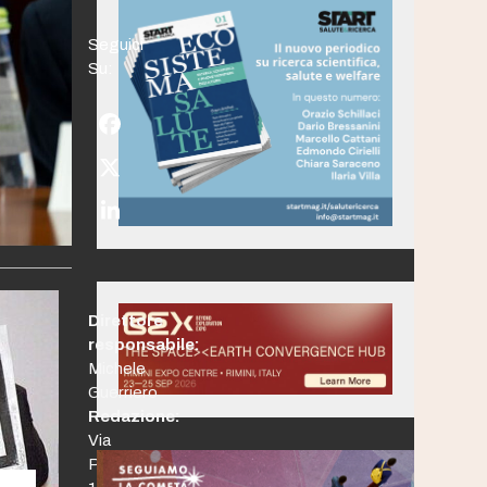
Seguici
Su:
Facebook
Twitter
(deprecated)
LinkedIn
Direttore
responsabile:
Michele
Guerriero
Redazione:
Via
Po,