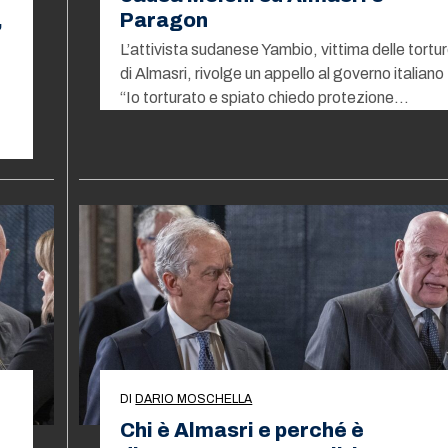
,
Paragon
L’attivista sudanese Yambio, vittima delle tortu
di Almasri, rivolge un appello al governo italiano
“Io torturato e spiato chiedo protezione…
DI
DARIO MOSCHELLA
Chi è Almasri e perché è