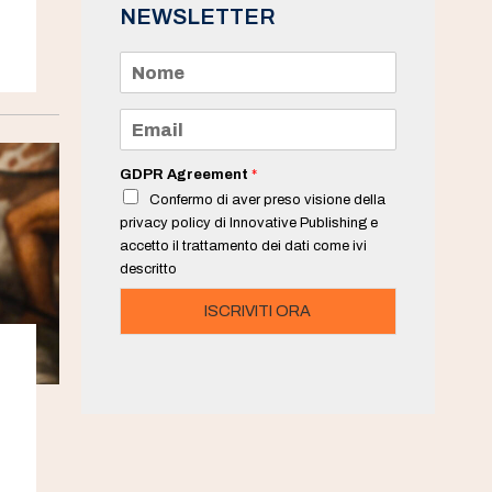
NEWSLETTER
N
o
m
e
E
*
m
a
i
GDPR Agreement
*
l
Confermo di aver preso visione della
*
privacy policy di Innovative Publishing e
accetto il trattamento dei dati come ivi
descritto
ISCRIVITI ORA