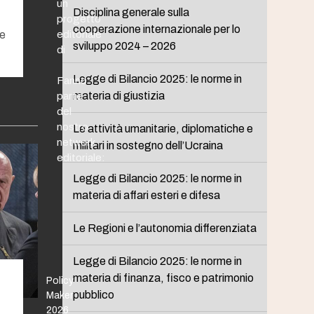
un
Disciplina generale sulla
progetto
cooperazione internazionale per lo
re
editoriale
sviluppo 2024 – 2026
di
Legge di Bilancio 2025: le norme in
Fanno
materia di giustizia
parte
del
nostro
Le attività umanitarie, diplomatiche e
network
militari in sostegno dell’Ucraina
editoriale:
Legge di Bilancio 2025: le norme in
materia di affari esteri e difesa
Le Regioni e l’autonomia differenziata
Legge di Bilancio 2025: le norme in
materia di finanza, fisco e patrimonio
Policy
pubblico
Maker
2026