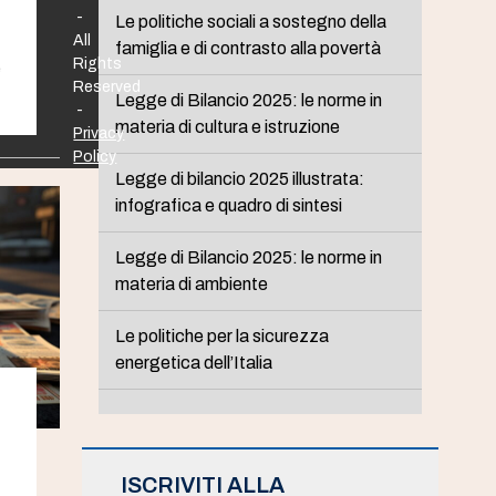
-
Le politiche sociali a sostegno della
All
famiglia e di contrasto alla povertà
Rights
è
Reserved
Legge di Bilancio 2025: le norme in
-
materia di cultura e istruzione
Privacy
Policy
Legge di bilancio 2025 illustrata:
infografica e quadro di sintesi
Legge di Bilancio 2025: le norme in
materia di ambiente
Le politiche per la sicurezza
energetica dell’Italia
ISCRIVITI ALLA