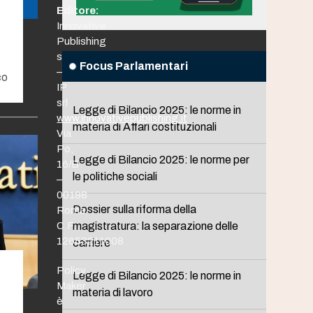
Editore:
Innovative
Publishing
srl
Focus Parlamentari
–
co
IP
srl
Legge di Bilancio 2025: le norme in
www.innovativepublishing.it
materia di Affari costituzionali
Via
Po,
Legge di Bilancio 2025: le norme per
16/B
le politiche sociali
–
00198
Dossier sulla riforma della
Roma
C.F.
magistratura: la separazione delle
12653211008
carriere
Policy
Legge di Bilancio 2025: le norme in
Maker
materia di lavoro
è