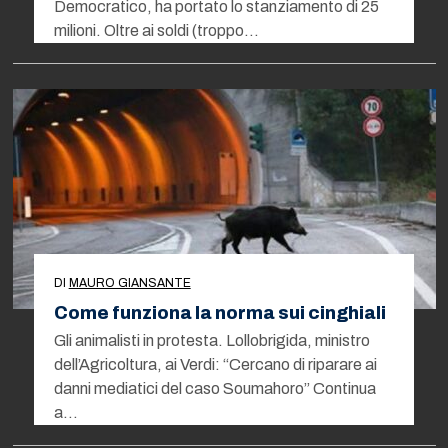
Democratico, ha portato lo stanziamento di 25
milioni. Oltre ai soldi (troppo…
DI
MAURO GIANSANTE
Come funziona la norma sui cinghiali
Gli animalisti in protesta. Lollobrigida, ministro
dell’Agricoltura, ai Verdi: “Cercano di riparare ai
danni mediatici del caso Soumahoro” Continua
a…