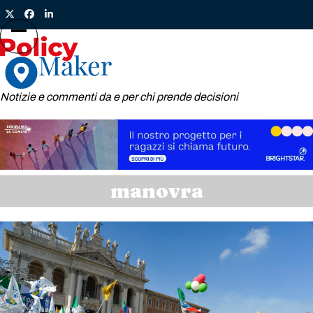
Skip
Twitter
Facebook
LinkedIn
to
content
Open
Close
mobile
mobile
menu
menu
Notizie e commenti da e per chi prende decisioni
manovra