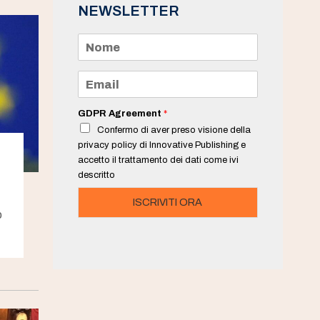
NEWSLETTER
N
o
m
e
E
*
m
a
i
GDPR Agreement
*
l
Confermo di aver preso visione della
*
privacy policy di Innovative Publishing e
accetto il trattamento dei dati come ivi
descritto
ISCRIVITI ORA
p