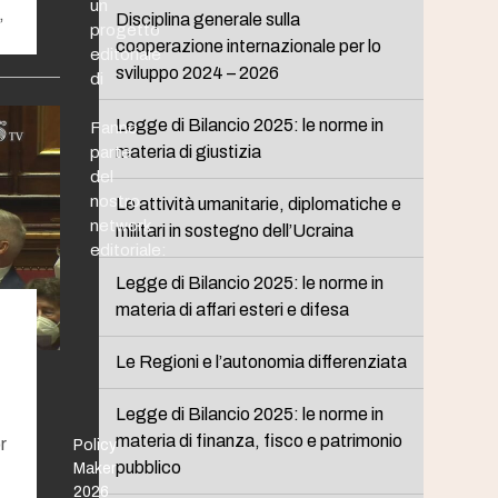
un
,
Disciplina generale sulla
progetto
cooperazione internazionale per lo
editoriale
sviluppo 2024 – 2026
di
Legge di Bilancio 2025: le norme in
Fanno
materia di giustizia
parte
del
nostro
Le attività umanitarie, diplomatiche e
network
militari in sostegno dell’Ucraina
editoriale:
Legge di Bilancio 2025: le norme in
materia di affari esteri e difesa
Le Regioni e l’autonomia differenziata
Legge di Bilancio 2025: le norme in
materia di finanza, fisco e patrimonio
or
Policy
pubblico
Maker
2026