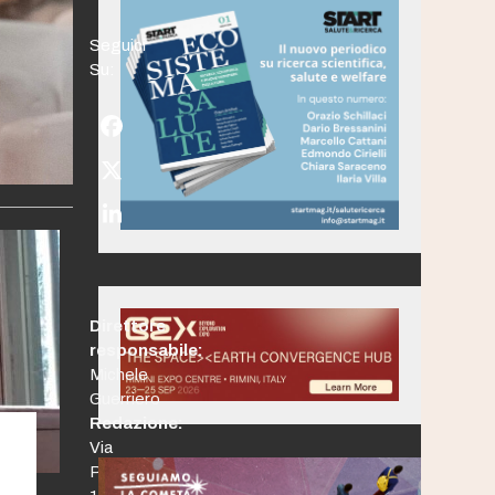
Seguici
Su:
Facebook
Twitter
(deprecated)
LinkedIn
Direttore
responsabile:
Michele
Guerriero
Redazione:
Via
Po,