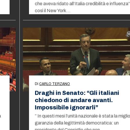
che aveva ridato all’Italia credibilità e influenza”
così il New York…
DI
CARLO TERZANO
Draghi in Senato: “Gli italiani
chiedono di andare avanti.
Impossibile ignorarli”
a
” In questi mesi l’unità nazionale è stata la migli
garanzia della legittimità democratica: un
presidente del Consiglio che non…