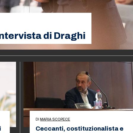
ntervista di Draghi
DI
MARIA SCOPECE
i
Ceccanti, costituzionalista e