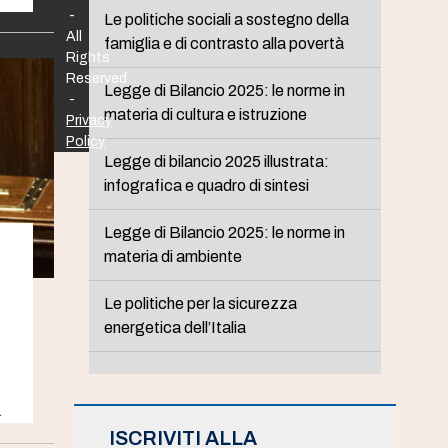
-
Le politiche sociali a sostegno della
All
famiglia e di contrasto alla povertà
Rights
Reserved
Legge di Bilancio 2025: le norme in
-
materia di cultura e istruzione
Privacy
Policy
Legge di bilancio 2025 illustrata:
infografica e quadro di sintesi
Legge di Bilancio 2025: le norme in
materia di ambiente
Le politiche per la sicurezza
energetica dell’Italia
…
ISCRIVITI ALLA