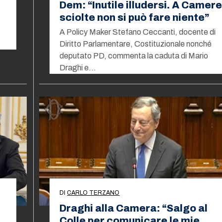
Dem: “Inutile illudersi. A Camer
sciolte non si può fare niente”
A Policy Maker Stefano Ceccanti, docente di
Diritto Parlamentare, Costituzionale nonché
deputato PD, commenta la caduta di Mario
Draghi e…
DI
CARLO TERZANO
Draghi alla Camera: “Salgo al
Colle per comunicare le mie