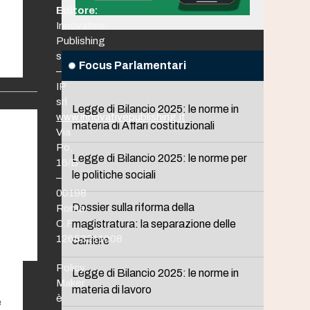
Editore:
Innovative
i
Publishing
srl
Focus Parlamentari
–
IP
srl
Legge di Bilancio 2025: le norme in
www.innovativepublishing.it
materia di Affari costituzionali
Via
Po,
Legge di Bilancio 2025: le norme per
16/B
le politiche sociali
–
00198
Dossier sulla riforma della
Roma
C.F.
magistratura: la separazione delle
12653211008
carriere
Policy
Legge di Bilancio 2025: le norme in
Maker
materia di lavoro
è
e