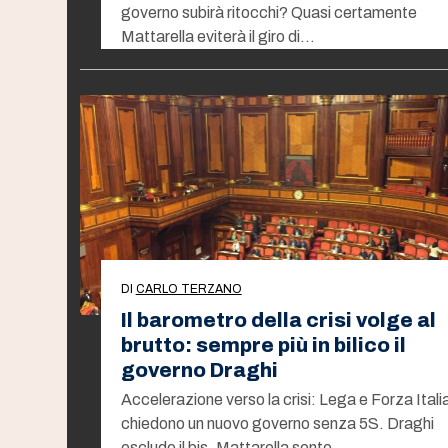
governo subirà ritocchi? Quasi certamente
Mattarella eviterà il giro di…
DI
CARLO TERZANO
Il barometro della crisi volge al
brutto: sempre più in bilico il
governo Draghi
Accelerazione verso la crisi: Lega e Forza Itali
chiedono un nuovo governo senza 5S. Draghi
esclude il bis. Mattarella sente…